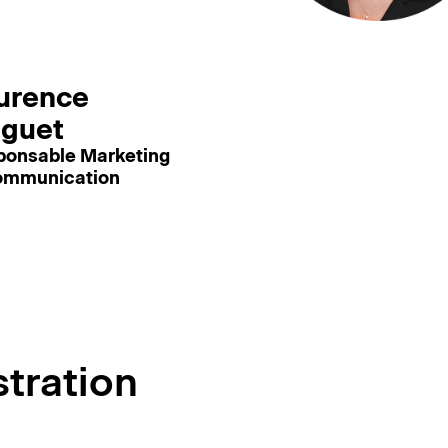
urence
guet
ponsable Marketing
ommunication
stration