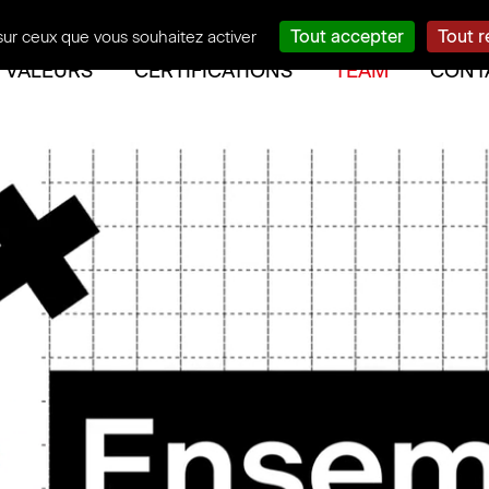
Tout accepter
Tout r
sur ceux que vous souhaitez activer
VALEURS
CERTIFICATIONS
TEAM
CONT