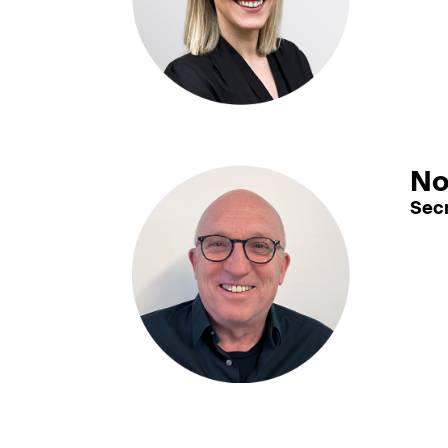
No
Secr