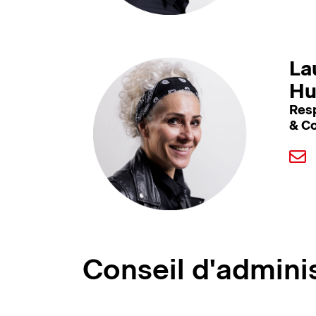
La
Hu
Res
& C
Conseil d'admini