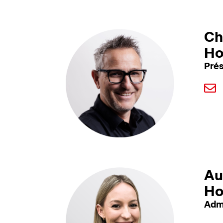
Ch
Ho
Prés
Au
Ho
Admi