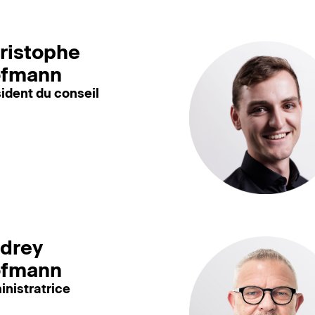
ristophe
fmann
ident du conseil
drey
fmann
nistratrice