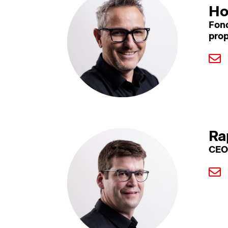
Ho
Fond
prop
Ra
CEO