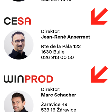
Direktor:
Jean-René Ansermet
Rte de la Pâla 122
1630 Bulle
026 913 00 50
Direktor:
Marc Schacher
Žáravice 49
533 16 Žáravice